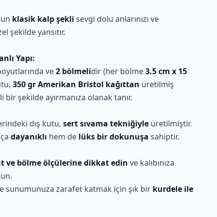
nun
klasik kalp şekli
sevgi dolu anlarınızı ve
l şekilde yansıtır.
anlı Yapı:
oyutlarında ve
2 bölmeli
dir (her bölme
3.5 cm x 15
utu,
350 gr Amerikan Bristol kağıttan
üretilmiş
li bir şekilde ayırmanıza olanak tanır.
erindeki dış kutu,
sert sıvama tekniğiyle
üretilmiştir.
kça
dayanıklı
hem de
lüks bir dokunuşa
sahiptir.
t ve bölme ölçülerine dikkat edin
ve kalıbınıza
un.
e sunumunuza zarafet katmak için şık bir
kurdele ile