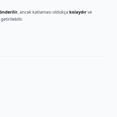
nderilir
, ancak katlaması oldukça
kolaydır
ve
etirilebilir.