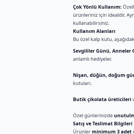
Çok Yönlü Kullanım:
Özell
ürünleriniz için idealdir. A
kullanabilirsiniz.
Kullanım Alanları
Bu özel kalp kutu, aşağıda
Sevgililer Günü, Annele
anlamlı hediyeler.
Nişan, düğün, doğum gü
kutuları.
Butik çikolata üreticileri
v
Özel günlerinizde
unutulma
Satış ve Teslimat Bilgileri
Ürünler
minimum 3 adet
o