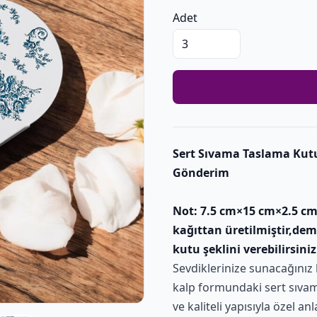
Adet
Sert Sıvama Taslama Kut
Gönderim
Not: 7.5 cm×15 cm×2.5 cm
kağıttan üretilmiştir,dem
kutu şeklini verebilirsiniz
Sevdiklerinize sunacağınız 
kalp formundaki sert sıvama
ve kaliteli yapısıyla özel anl