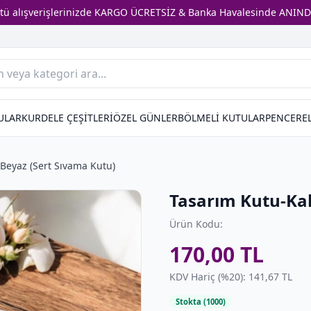
stü alışverişlerinizde KARGO ÜCRETSİZ & Banka Havalesinde ANIND
ULAR
KURDELE ÇEŞİTLERİ
ÖZEL GÜNLER
BÖLMELİ KUTULAR
PENCEREL
Beyaz (Sert Sıvama Kutu)
Tasarım Kutu-Kal
Ürün Kodu:
170,00 TL
KDV Hariç (%20): 141,67 TL
Stokta (1000)