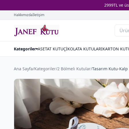
2999TL ve ü
Hakkımızda
İletişim
Kategoriler
ASETAT KUTU
ÇİKOLATA KUTULARI
KARTON KUT
▾
Ana Sayfa
/
Kategoriler
/
2 Bölmeli Kutular
/
Tasarım Kutu-Kalp 