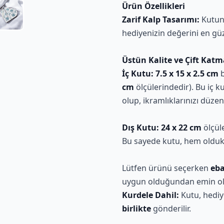
Ürün Özellikleri
Zarif Kalp Tasarımı:
Kutu
hediyenizin değerini en güze
Üstün Kalite ve Çift Katm
İç Kutu:
7.5 x 15 x 2.5 cm
b
cm
ölçülerindedir). Bu iç k
olup, ikramlıklarınızı düzen
Dış Kutu:
24 x 22 cm
ölçül
Bu sayede kutu, hem oldu
Lütfen ürünü seçerken
eba
uygun olduğundan emin ol
Kurdele Dahil:
Kutu, hediy
birlikte
gönderilir.