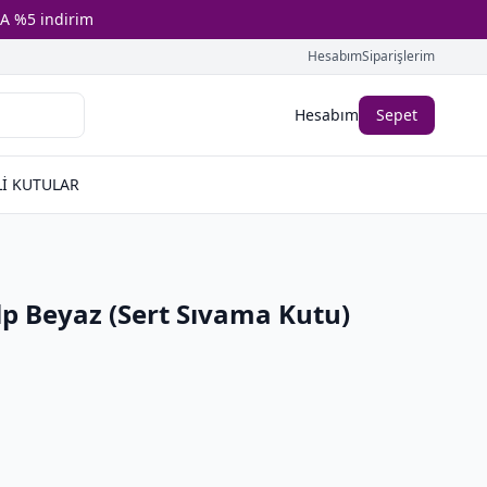
A %5 indirim
Hesabım
Siparişlerim
Hesabım
Sepet
İ KUTULAR
p Beyaz (Sert Sıvama Kutu)