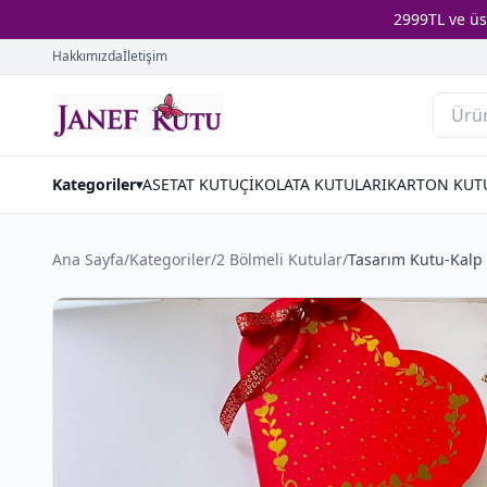
2999TL ve ü
Hakkımızda
İletişim
Kategoriler
ASETAT KUTU
ÇİKOLATA KUTULARI
KARTON KUT
▾
Ana Sayfa
/
Kategoriler
/
2 Bölmeli Kutular
/
Tasarım Kutu-Kalp 