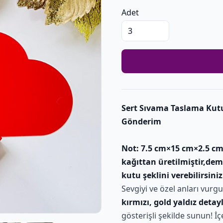
Adet
Sert Sıvama Taslama Kut
Gönderim
Not: 7.5 cm×15 cm×2.5 cm
kağıttan üretilmiştir,dem
kutu şeklini verebilirsiniz
Sevgiyi ve özel anları vurg
kırmızı, gold yaldız detay
gösterişli şekilde sunun! İ