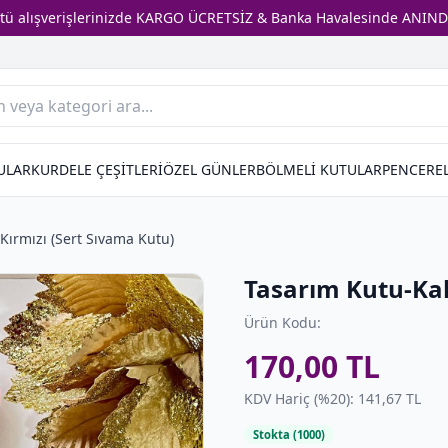
stü alışverişlerinizde KARGO ÜCRETSİZ & Banka Havalesinde ANIND
ULAR
KURDELE ÇEŞİTLERİ
ÖZEL GÜNLER
BÖLMELİ KUTULAR
PENCEREL
Kırmızı (Sert Sıvama Kutu)
Tasarım Kutu-Kal
Ürün Kodu:
170,00 TL
KDV Hariç (%20): 141,67 TL
Stokta (1000)