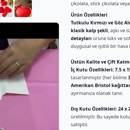
çikolata, stick çikolata vey
Ürün Özellikleri
Tutkulu Kırmızı ve Göz Alı
klasik kalp şekli
, aşkı ve 
detayları
ürüne lüks ve sof
duygusal ve ışıltılı bir hava 
Üstün Kalite ve Çift Katm
İç Kutu Özellikleri:
7.5 x 1
tasarlanmıştır (her bölme
Amerikan Bristol kağıtta
ayırmanıza olanak tanır.
Dış Kutu Özellikleri:
24 x 
üretilmiştir. Bu sayede ku
sahiptir.