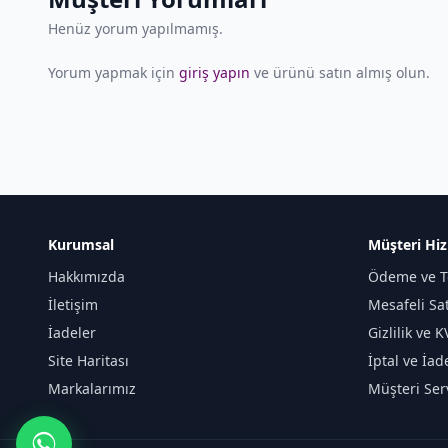
Henüz yorum yapılmamış.
Yorum yapmak için
giriş yapın
ve ürünü satın almış olun.
Kurumsal
Müşteri Hiz
Hakkımızda
Ödeme ve T
İletişim
Mesafeli Sa
İadeler
Gizlilik ve 
Site Haritası
İptal ve İad
Markalarımız
Müşteri Serv