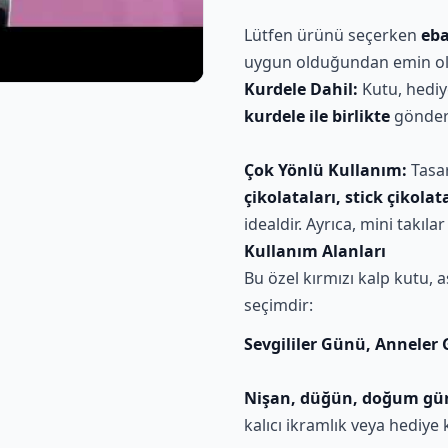
Lütfen ürünü seçerken
eba
uygun olduğundan emin ol
Kurdele Dahil:
Kutu, hediy
kurdele ile birlikte
gönderi
Çok Yönlü Kullanım:
Tasar
çikolataları, stick çikolat
idealdir. Ayrıca, mini takıla
Kullanım Alanları
Bu özel kırmızı kalp kutu,
seçimdir:
Sevgililer Günü, Anneler
Nişan, düğün, doğum gü
kalıcı ikramlık veya hediye 