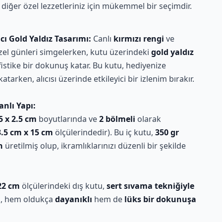
a diğer özel lezzetleriniz için mükemmel bir seçimdir.
cı Gold Yaldız Tasarımı:
Canlı
kırmızı rengi
ve
özel günleri simgelerken, kutu üzerindeki
gold yaldız
istike bir dokunuş katar. Bu kutu, hediyenize
katarken, alıcısı üzerinde etkileyici bir izlenim bırakır.
anlı Yapı:
5 x 2.5 cm
boyutlarında ve
2 bölmeli
olarak
3.5 cm x 15 cm
ölçülerindedir). Bu iç kutu,
350 gr
n
üretilmiş olup, ikramlıklarınızı düzenli bir şekilde
22 cm
ölçülerindeki dış kutu,
sert sıvama tekniğiyle
tu, hem oldukça
dayanıklı
hem de
lüks bir dokunuşa