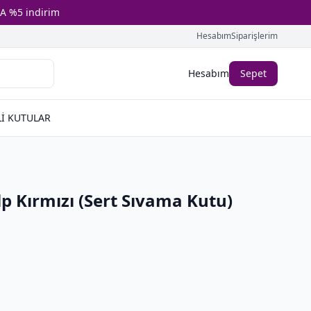
A %5 indirim
Hesabım
Siparişlerim
Hesabım
Sepet
İ KUTULAR
p Kırmızı (Sert Sıvama Kutu)